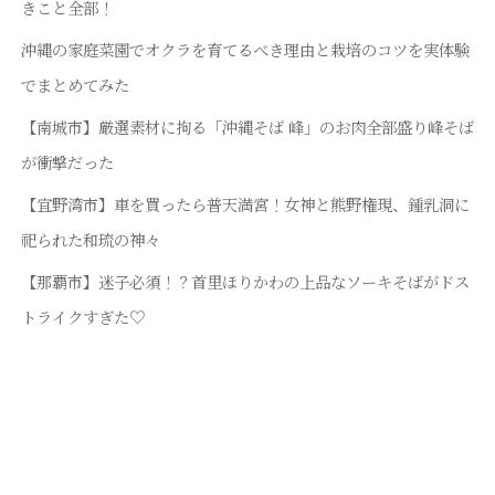
きこと全部！
沖縄の家庭菜園でオクラを育てるべき理由と栽培のコツを実体験
でまとめてみた
【南城市】厳選素材に拘る「沖縄そば 峰」のお肉全部盛り峰そば
が衝撃だった
【宜野湾市】車を買ったら普天満宮！女神と熊野権現、鍾乳洞に
祀られた和琉の神々
【那覇市】迷子必須！？首里ほりかわの上品なソーキそばがドス
トライクすぎた♡