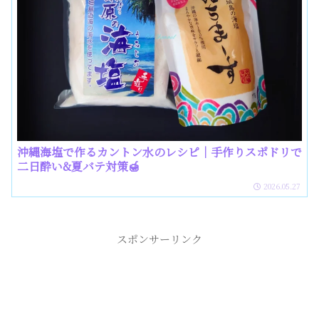
沖縄海塩で作るカントン水のレシピ｜手作りスポドリで
二日酔い&夏バテ対策🍯
2026.05.27
スポンサーリンク