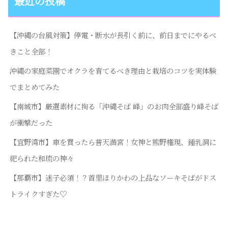
最近の投稿
【沖縄の台風対策】停電・断水が長引く前に、前日までにやるべ
きこと全部！
沖縄の家庭菜園でオクラを育てるべき理由と栽培のコツを実体験
でまとめてみた
【南城市】厳選素材に拘る「沖縄そば 峰」のお肉全部盛り峰そば
が衝撃だった
【宜野湾市】車を買ったら普天満宮！女神と熊野権現、鍾乳洞に
祀られた和琉の神々
【那覇市】迷子必須！？首里ほりかわの上品なソーキそばがドス
トライクすぎた♡