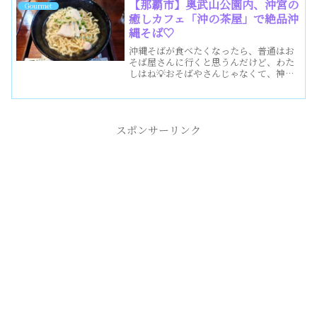
甕（ダム）の心配は今のところ無いか
【那覇市】奥武山公園内、沖宮の
Gourmet
な〜😉海を愛でる季節、夏が...
癒しカフェ「沖の茶屋」で絶品沖
縄そば♡
沖縄そばが食べたくなったら、普通はお
そば屋さんに行くと思うんだけど、わた
しはね💡おそばやさんじゃなくて、神社
に行っちゃうことがあるんだよね〜😁そ
れはどこかと言うと・・・那覇市にある
最強スピリチュアルスポット、琉球八社
沖宮の境内にある隠れた名...
スポンサーリンク