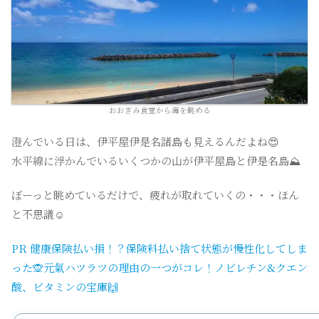
おおぎみ食堂から海を眺める
澄んでいる日は、伊平屋伊是名諸島も見えるんだよね😍
水平線に浮かんでいるいくつかの山が伊平屋島と伊是名島⛰️
ぼーっと眺めているだけで、疲れが取れていくの・・・ほん
と不思議☺️
PR 健康保険払い損！？保険料払い捨て状態が慢性化してしま
った🙊元氣ハツラツの理由の一つがコレ！ノビレチン&クエン
酸、ビタミンの宝庫🙌