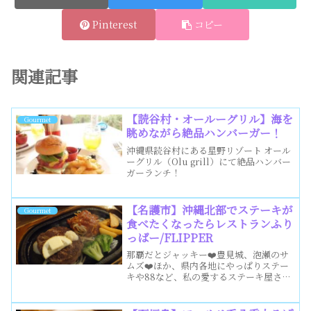
Pinterest
コピー
関連記事
【読谷村・オールーグリル】海を
Gourmet
眺めながら絶品ハンバーガー！
沖縄県読谷村にある星野リゾート オール
ーグリル（Olu grill）にて絶品ハンバー
ガーランチ！
【名護市】沖縄北部でステーキが
Gourmet
食べたくなったらレストランふり
っぱー/FLIPPER
那覇だとジャッキー❤️豊見城、泡瀬のサ
ムズ❤️ほか、県内各地にやっぱりステー
キや88など、私の愛するステーキ屋さん
がたーくさんあるのですが💡名護に行っ
たら寄りたいのがコチラ！レストランふ
りっぱー／RESTAURANT FLIPPERタピ