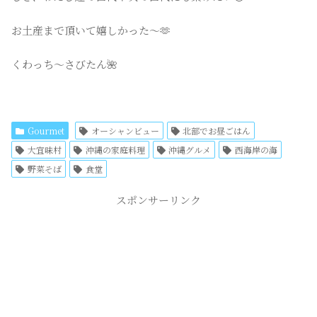
お土産まで頂いて嬉しかった〜🫶
くわっち〜さびたん🌺
Gourmet
オーシャンビュー
北部でお昼ごはん
大宜味村
沖縄の家庭料理
沖縄グルメ
西海岸の海
野菜そば
食堂
スポンサーリンク