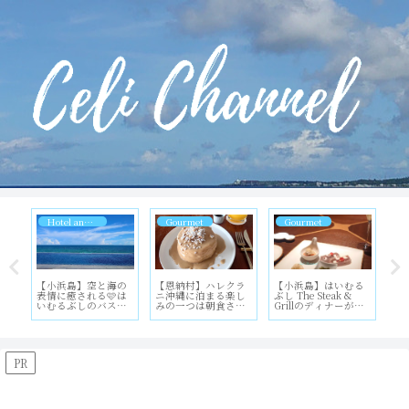
Hotel and Resort
Gourmet
Gourmet
Gourmet
】空と海の
【恩納村】ハレクラ
【小浜島】はいむる
【名護市】沖縄北部
される🩷は
ニ沖縄に泊まる楽し
ぶし The Steak &
でステーキが食べた
しのバスス
みの一つは朝食さ
Grillのディナーが最
くなったらレストラ
最高すぎ
ぁ〜♡
高過ぎた❤️
ンふりっぱ
ー/FLIPPER
PR