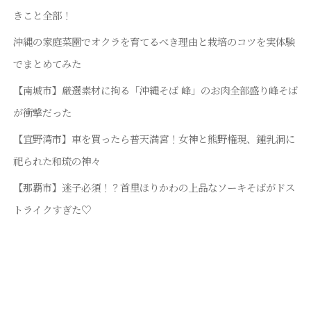
きこと全部！
沖縄の家庭菜園でオクラを育てるべき理由と栽培のコツを実体験
でまとめてみた
【南城市】厳選素材に拘る「沖縄そば 峰」のお肉全部盛り峰そば
が衝撃だった
【宜野湾市】車を買ったら普天満宮！女神と熊野権現、鍾乳洞に
祀られた和琉の神々
【那覇市】迷子必須！？首里ほりかわの上品なソーキそばがドス
トライクすぎた♡