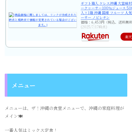
ギフト箱入 ケレス沖縄 大宜味村
ークヮーサー100％ジュース 50
入×1箱 沖縄 国産 フルーツ 人
ーサー ノビレチン
価格：6,453円（税込、送料無料
(2025/7/17時点)
楽
メニュー
メニューは、ザ！沖縄の食堂メニューで、沖縄の家庭料理が
メイン🍽️
一番人気はミックス定食！