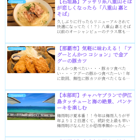
【石垣島】アッサリ系八重山そば
Gourmet
ック...
が恋しくなったら「八重山 嘉と
そば」
久しぶりに行ったらリニューアルされて
快適になってた（！？）八重山 嘉とそば
以前のオーシャンビューのテラス席も素
敵だったんだけど、やっぱりエアコンが
効いた店内テーブル席はカラダが楽だ〜
🙌ここは海老そばが名物なんだけど、ソ
【那覇市】気軽に味わえる！「ア
Gourmet
ーキそばも美味しいのよ...
グーとんかつ コション」で金ア
グーの豚カツ
とんかつ食べたい・・・豚カツ食べた
い・・・アグーの豚かつ食べたーい！年
に数回、無性に豚カツが食べたくなるん
だけど〜😂しかも、アグーの豚カツ！他
の豚じゃダメで、絶対かんなじ（必ず）
アグーの豚カツってカラダが訴えてくる
【本部町】チャハヤブランで伊江
Gourmet
w他にもこんな県民いるのか...
島タッチューと海の絶景、パンケ
ーキを楽しむ
梅雨明け夏本番！！今年は梅雨入りが平
年より１２日遅くて、統計史上最も早い
梅雨明けなんだとか🤯雨季無かったんじ
ゃない！？って感じなんだけど、深夜早
朝にまあまあ雨降ってくれていたので水