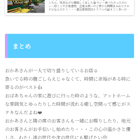
こちら、残念ながら閉店してました😭カレー食べたかったのに
ぃ〜😿ここの土地建物、立地は良いけど昔から問題まみれでドロ
ドロなんだそう・・・最近賃貸契約トラブルの話すごく多いけ
ど、沖縄で土地建物アパート賃貸など物件を借りる場合は、徹底
的に下調べし...
まとめ
おかあさんが一人で切り盛りしているお店☺️
急いでる時の腹ごしらえじゃなくて、時間に余裕がある時に
寄るのがベスト👍
おばあちゃんの家に遊びに行った時のような、アットホーム
な雰囲気とゆったりした時間が流れる癒し空間って感じがス
テキなんだよね❤️
おかあさんと隣の席のお客さんも一緒にお喋りしたり、地元
のお客さんがお手伝いし始めたり・・・この心の温かさと優
しさ、わたし達の世代や次の世代にも繋げたい🥺