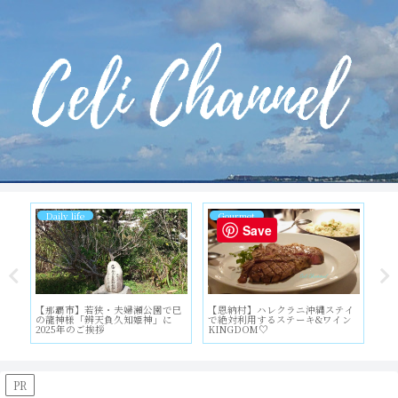
Daily life
Hotel and Resort
Save
テイ
【那覇市】TギャラリアCartier閉
【小浜島】空と海の表情に癒され
【
イン
店、VCA12月撤退！今までありが
る🩷はいむるぶしのバススイート
き
とう
が最高すぎる！
ー
PR