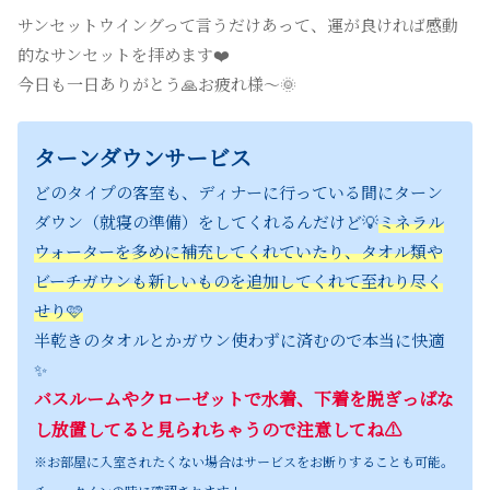
サンセットウイングって言うだけあって、運が良ければ感動
的なサンセットを拝めます❤️
今日も一日ありがとう🙏お疲れ様〜🌞
ターンダウンサービス
どのタイプの客室も、ディナーに行っている間にターン
ダウン（就寝の準備）をしてくれるんだけど💡
ミネラル
ウォーターを多めに補充してくれていたり、タオル類や
ビーチガウンも新しいものを追加してくれて至れり尽く
せり🩷
半乾きのタオルとかガウン使わずに済むので本当に快適
✨
バスルームやクローゼットで水着、下着を脱ぎっぱな
し放置してると見られちゃうので注意してね⚠️
※お部屋に入室されたくない場合はサービスをお断りすることも可能。