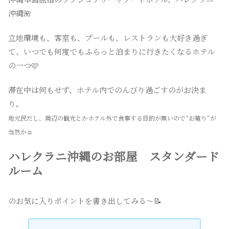
沖縄🌺
立地環境も、客室も、プールも、レストランも大好き過ぎ
て、いつでも何度でもふらっと泊まりに行きたくなるホテル
の一つ🩷
滞在中は何もせず、ホテル内でのんびり過ごすのがお決ま
り。
地元民だし、周辺の観光とかホテル外で食事する目的が無いので“お篭り”が
当然か☺️
ハレクラニ沖縄のお部屋 スタンダード
ルーム
のお気に入りポイントを書き出してみる〜📝